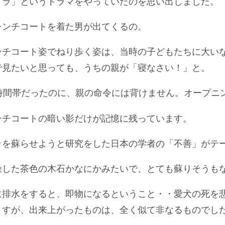
イラ」というドラマをやっていたのを思い出しました。
レンチコートを着た男が出てくるの。
ンチコート姿でねり歩く姿は、当時の子どもたちに大い
で見たいと思っても、うちの親が「寝なさい！」と。
時間帯だったのに、親の命令には背けません。オープニ
ンチコートの暗い影だけが記憶に残っています。
ラを蘇らせようと研究をした日本の学者の「不善」がテ
燥した茶色の木石かなにかみたいで、とても蘇りそうも
に排水をすると、即物になるということ・・愛犬の死を
ますが、出来上がったものは、全く似て非なるものでし