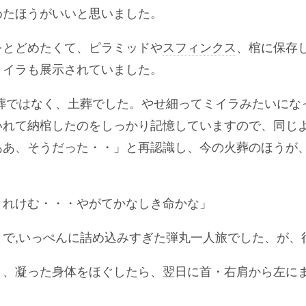
めたほうがいいと思いました。
をとどめたくて、ピラミッドや
スフィンクス
、棺に保存
ミイラも展示されていました。
火葬ではなく、土葬でした。やせ細ってミイラみたいにな
いれて納棺したのをしっかり記憶していますので、同じ
ああ、そうだった・・」と再認識し、今の火葬のほうが
まれけむ・・・やがてかなしき命かな」
まで,いっぺんに詰め込みすぎた弾丸一人旅でした、が、
き、凝った身体をほぐしたら、翌日に首・右肩から左に