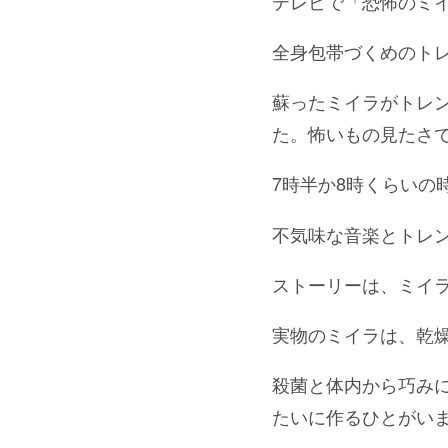
テレビで「恐怖のミ
全身包帯づくめのト
蘇ったミイラがトレ
た。怖いもの見たさ
7時半か8時くらいの
不気味な音楽とトレ
ストーリーは、ミイ
実物のミイラは、乾
殺菌と体内から巧み
たいに作るひとがい