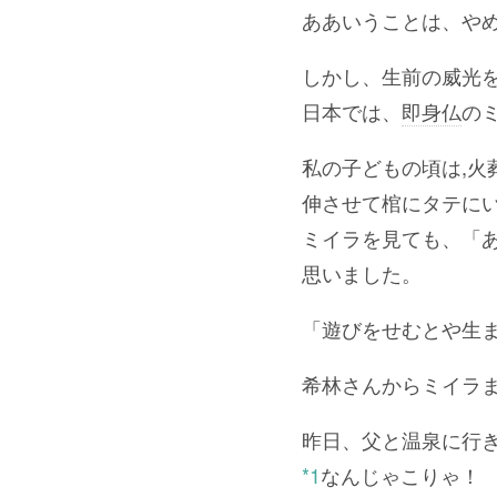
ああいうことは、や
しかし、生前の威光
日本では、
即身仏
の
私の子どもの頃は,
伸させて棺にタテに
ミイラを見ても、「
思いました。
「遊びをせむとや生
希林さんからミイラ
昨日、父と温泉に行
*1
なんじゃこりゃ！