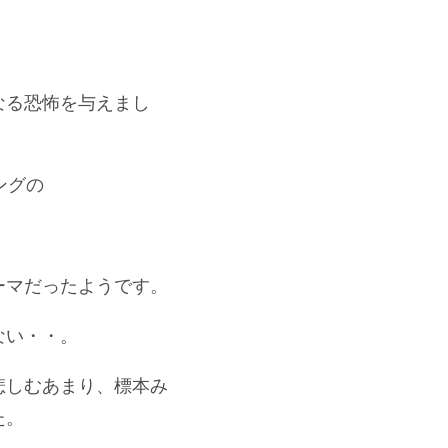
なる恐怖を与えまし
ングの
ーマだったようです。
ない・・。
悲しむあまり、標本み
た。