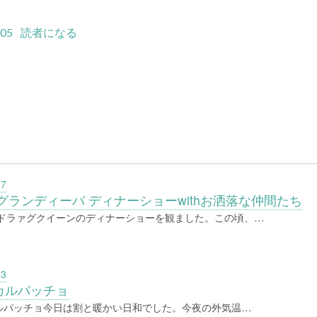
:05
読者になる
27
グランディーバ ディナーショーwithお洒落な仲間たち
望のドラァグクイーンのディナーショーを観ました。この頃、…
03
カルパッチョ
ルパッチョ今日は割と暖かい日和でした。今夜の外気温…